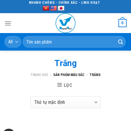
Skip
NHANH CHÓNG - CHÍNH XÁC - LINH HOẠT
to
content
0
Tìm
kiếm:
Trắng
TRANG CHỦ
/
SẢN PHẨM MÀU SẮC
/
TRẮNG
LỌC