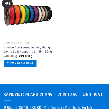
-0%
NHỰA IN 3D PLA/PLAF
Nhựa in PLA Yousu, dẻo dai, không
giòn, dễ cậy support, bề mặt in bóng
240.000
₫
239.000
₫
THÊM VÀO GIỎ HÀNG
RAPIDVIET: NHANH CHÓNG – CHÍNH XÁC – LINH HOẠT
Địa chỉ: Số 10, LK5 KĐT Đại Thanh, xã Đại Thanh, Hà Nội