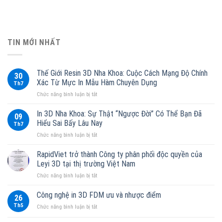
TIN MỚI NHẤT
Thế Giới Resin 3D Nha Khoa: Cuộc Cách Mạng Độ Chính
30
Xác Từ Mực In Mẫu Hàm Chuyên Dụng
Th7
ở
Chức năng bình luận bị tắt
Thế
Giới
In 3D Nha Khoa: Sự Thật “Ngược Đời” Có Thể Bạn Đã
09
Resin
Hiểu Sai Bấy Lâu Nay
Th7
3D
ở
Chức năng bình luận bị tắt
Nha
In
Khoa:
3D
RapidViet trở thành Công ty phân phối độc quyền của
Cuộc
Nha
Cách
Leyi 3D tại thị trường Việt Nam
Khoa:
Mạng
ở
Chức năng bình luận bị tắt
Sự
Độ
RapidViet
Thật
Chính
trở
Công nghệ in 3D FDM ưu và nhược điểm
“Ngược
Xác
26
thành
Đời”
Từ
Th5
ở
Chức năng bình luận bị tắt
Công
Có
Mực
Công
ty
Thể
In