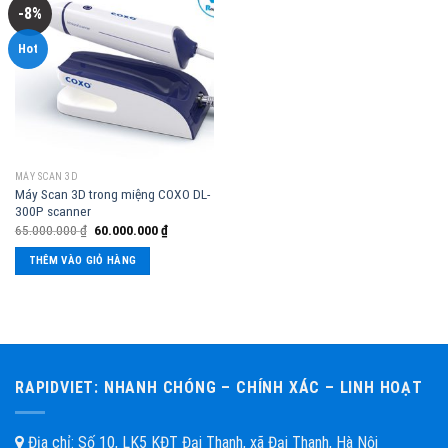
-8%
Hot
MÁY SCAN 3D
Máy Scan 3D trong miệng COXO DL-
300P scanner
65.000.000
₫
60.000.000
₫
THÊM VÀO GIỎ HÀNG
RAPIDVIET: NHANH CHÓNG – CHÍNH XÁC – LINH HOẠT
Địa chỉ: Số 10, LK5 KĐT Đại Thanh, xã Đại Thanh, Hà Nội