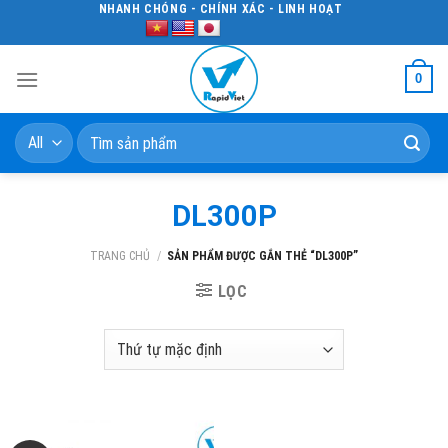
Skip
NHANH CHÓNG - CHÍNH XÁC - LINH HOẠT
to
content
0
Tìm
kiếm:
DL300P
TRANG CHỦ
/
SẢN PHẨM ĐƯỢC GẮN THẺ “DL300P”
LỌC