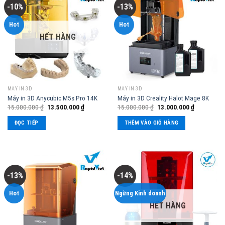
-10%
-13%
Hot
Hot
HẾT HÀNG
MÁY IN 3D
MÁY IN 3D
Máy in 3D Anycubic M5s Pro 14K
Máy in 3D Creality Halot Mage 8K
15.000.000
₫
13.500.000
₫
15.000.000
₫
13.000.000
₫
ĐỌC TIẾP
THÊM VÀO GIỎ HÀNG
-13%
-14%
Hot
Ngừng Kinh doanh
HẾT HÀNG