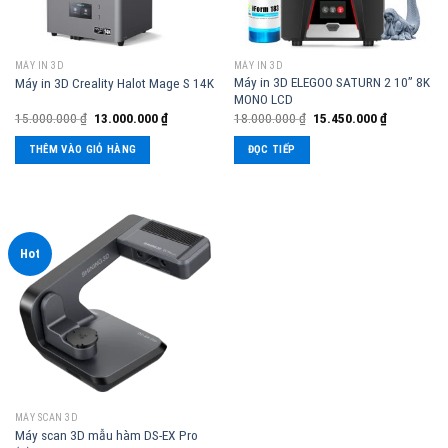
MÁY IN 3D
MÁY IN 3D
Máy in 3D ELEGOO SATURN 2 10” 8K
Máy in 3D Creality Halot Mage S 14K
MONO LCD
15.000.000
₫
13.000.000
₫
18.000.000
₫
15.450.000
₫
THÊM VÀO GIỎ HÀNG
ĐỌC TIẾP
Hot
MÁY SCAN 3D
Máy scan 3D mẫu hàm DS-EX Pro