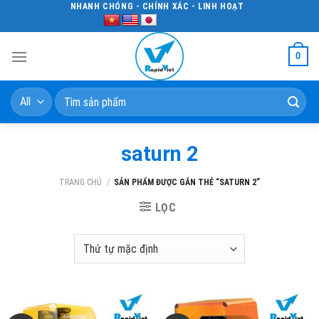
Skip
NHANH CHÓNG - CHÍNH XÁC - LINH HOẠT
to
content
0
Tìm
kiếm:
saturn 2
TRANG CHỦ
/
SẢN PHẨM ĐƯỢC GẮN THẺ “SATURN 2”
LỌC