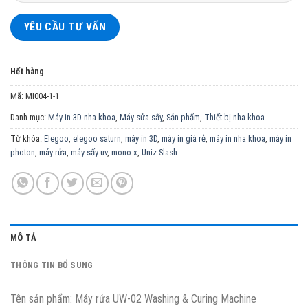
Hết hàng
Mã:
MI004-1-1
Danh mục:
Máy in 3D nha khoa
,
Máy sửa sấy
,
Sản phẩm
,
Thiết bị nha khoa
Từ khóa:
Elegoo
,
elegoo saturn
,
máy in 3D
,
máy in giá rẻ
,
máy in nha khoa
,
máy in
photon
,
máy rửa
,
máy sấy uv
,
mono x
,
Uniz-Slash
MÔ TẢ
THÔNG TIN BỔ SUNG
Tên sản phẩm: Máy rửa UW-02 Washing & Curing Machine