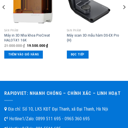
SẢN PHẨM
SẢN PHẨM
Máy in 3D Nha khoa PioCreat
Máy scan 3D mẫu hàm DS-EX Pro
HALOT-X1 16K
(H)
21.000.000
₫
19.500.000
₫
THÊM VÀO GIỎ HÀNG
ĐỌC TIẾP
RAPIDVIET: NHANH CHÓNG – CHÍNH XÁC – LINH HOẠT
Địa chỉ: Số 10, LK5 KĐT Đại Thanh, xã Đại Thanh, Hà Nội
Hotline1/Zalo:
0899 511 695 - 0965 360 695