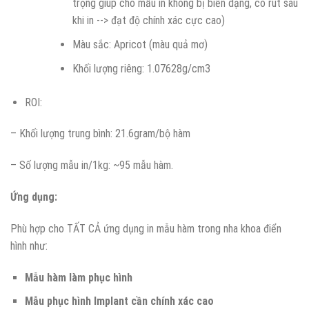
trọng giúp cho mẫu in không bị biến dạng, co rút sau
khi in --> đạt độ chính xác cực cao)
Màu sắc: Apricot (màu quả mơ)
Khối lượng riêng: 1.07628g/cm3
ROI:
– Khối lượng trung bình: 21.6gram/bộ hàm
– Số lượng mẫu in/1kg: ~95 mẫu hàm.
Ứng dụng:
Phù hợp cho TẤT CẢ ứng dụng in mẫu hàm trong nha khoa điển
hình như:
Mẫu hàm làm phục hình
Mẫu phục hình Implant cần chính xác cao