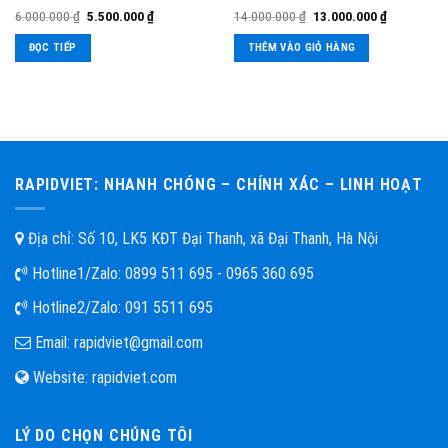
6.000.000
₫
5.500.000
₫
14.000.000
₫
13.000.000
₫
ĐỌC TIẾP
THÊM VÀO GIỎ HÀNG
RAPIDVIET: NHANH CHÓNG – CHÍNH XÁC – LINH HOẠT
Địa chỉ: Số 10, LK5 KĐT Đại Thanh, xã Đại Thanh, Hà Nội
Hotline1/Zalo:
0899 511 695 - 0965 360 695
Hotline2/Zalo:
091 5511 695
Email:
rapidviet@gmail.com
Website:
rapidviet.com
LÝ DO CHỌN CHÚNG TÔI