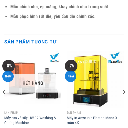
Mẫu chỉnh nha, ép máng, khay chỉnh nha trong suốt
Mẫu phục hình rút die, yêu cầu die chính xác.
SẢN PHẨM TƯƠNG TỰ
-8%
-7%
New
New
HẾT HÀNG
SẢN PHẨM
SẢN PHẨM
Máy rửa và sấy UW-02 Washing &
Máy in Anycubic Photon Mono X
Curing Machine
màn 4K