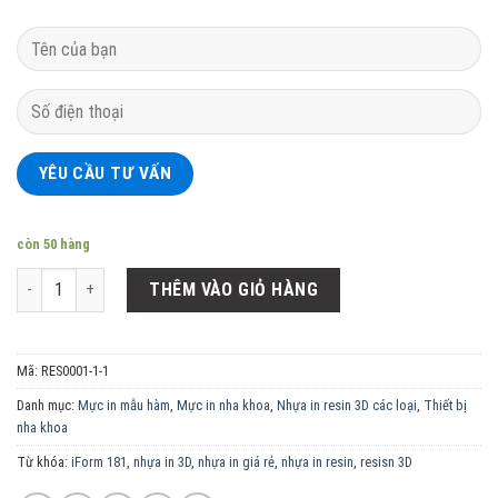
còn 50 hàng
Mực in nha khoa Rayshape Model XE resin Apricot số lượng
THÊM VÀO GIỎ HÀNG
Mã:
RES0001-1-1
Danh mục:
Mực in mẫu hàm
,
Mực in nha khoa
,
Nhựa in resin 3D các loại
,
Thiết bị
nha khoa
Từ khóa:
iForm 181
,
nhựa in 3D
,
nhựa in giá rẻ
,
nhựa in resin
,
resisn 3D