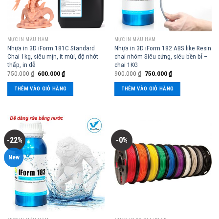
MỰC IN MẪU HÀM
MỰC IN MẪU HÀM
Nhựa in 3D iForm 181C Standard
Nhựa in 3D iForm 182 ABS like Resin
Chai 1kg, siêu mịn, ít mùi, độ nhớt
chai nhôm Siêu cứng, siêu bền bỉ –
thấp, in dễ
chai 1KG
750.000
₫
600.000
₫
900.000
₫
750.000
₫
THÊM VÀO GIỎ HÀNG
THÊM VÀO GIỎ HÀNG
-22%
-0%
New