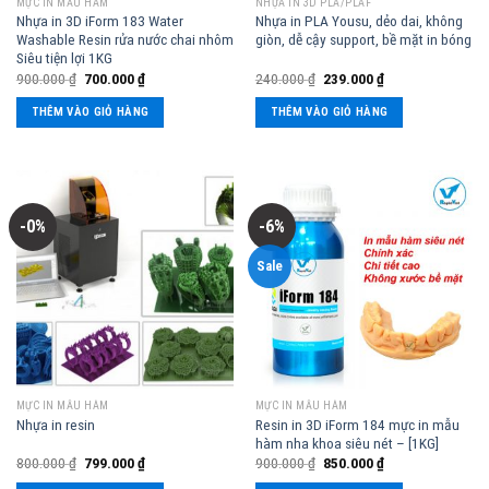
MỰC IN MẪU HÀM
NHỰA IN 3D PLA/PLAF
Nhựa in 3D iForm 183 Water
Nhựa in PLA Yousu, dẻo dai, không
Washable Resin rửa nước chai nhôm
giòn, dễ cậy support, bề mặt in bóng
Siêu tiện lợi 1KG
900.000
₫
700.000
₫
240.000
₫
239.000
₫
THÊM VÀO GIỎ HÀNG
THÊM VÀO GIỎ HÀNG
-0%
-6%
Sale
MỰC IN MẪU HÀM
MỰC IN MẪU HÀM
Resin in 3D iForm 184 mực in mẫu
Nhựa in resin
hàm nha khoa siêu nét – [1KG]
800.000
₫
799.000
₫
900.000
₫
850.000
₫