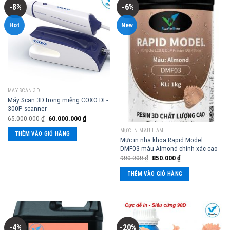
-8%
-6%
Hot
New
MÁY SCAN 3D
Máy Scan 3D trong miệng COXO DL-
300P scanner
65.000.000
₫
60.000.000
₫
MỰC IN MẪU HÀM
THÊM VÀO GIỎ HÀNG
Mực in nha khoa Rapid Model
DMF03 màu Almond chính xác cao
900.000
₫
850.000
₫
THÊM VÀO GIỎ HÀNG
-4%
-20%