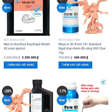
New
New
MỰC IN MẪU HÀM
MỰC IN MẪU HÀM
Mực in nha khoa Rayshape Model
Nhựa in 3D iForm 181 Standard
XE resin Apricot
Rigid chai nhôm độ cứng 90D Chai
1kg
2.300.000
₫
2.200.000
₫
750.000
₫
600.000
₫
THÊM VÀO GIỎ HÀNG
THÊM VÀO GIỎ HÀNG
-20%
-17%
New
New