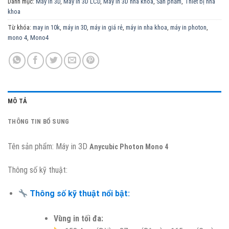
Danh mục:
Máy in 3D
,
Máy in 3D LCD
,
Máy in 3D nha khoa
,
Sản phẩm
,
Thiết bị nha
khoa
Từ khóa:
may in 10k
,
máy in 3D
,
máy in giá rẻ
,
máy in nha khoa
,
máy in photon
,
mono 4
,
Mono4
MÔ TẢ
THÔNG TIN BỔ SUNG
Tên sản phẩm: Máy in 3D
Anycubic Photon Mono 4
Thông số kỹ thuật:
Thông số kỹ thuật nổi bật:
Vùng in tối đa: