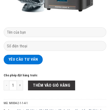
Cho phép đặt hàng trước
Máy in 3D Anycubic Photon Mono 4 số lượng
THÊM VÀO GIỎ HÀNG
Mã:
MI004-2-1-1-4-1