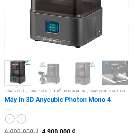
TRANG CHỦ
/
SẢN PHẨM
/
THIẾT BỊ NHA KHOA
/
MÁY IN 3D NHA KHOA
Máy in 3D Anycubic Photon Mono 4
6.000.000
₫
4.900.000
₫