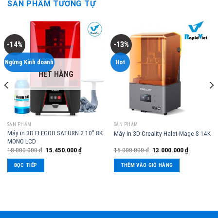
SẢN PHẨM TƯƠNG TỰ
-14%
-13%
Ngừng Kinh doanh
Hot
HẾT HÀNG
SẢN PHẨM
SẢN PHẨM
Máy in 3D ELEGOO SATURN 2 10” 8K
Máy in 3D Creality Halot Mage S 14K
MONO LCD
18.000.000
₫
15.450.000
₫
15.000.000
₫
13.000.000
₫
ĐỌC TIẾP
THÊM VÀO GIỎ HÀNG