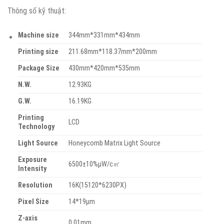
Thông số kỹ thuật:
Machine size
344mm*331mm*434mm
Printing size
211.68mm*118.37mm*200mm
Package Size
430mm*420mm*535mm
N.W.
12.93KG
G.W.
16.19KG
Printing
LCD
Technology
Light Source
Honeycomb Matrix Light Source
Exposure
6500±10%μW/c㎡
Intensity
Resolution
16K(15120*6230PX)
Pixel Size
14*19μm
Z-axis
0.01mm