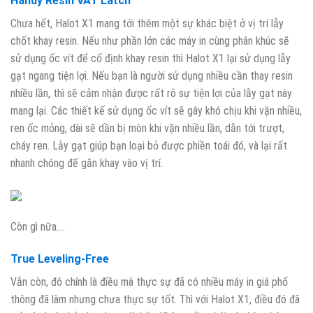
Handy Resin VAT Latch
Chưa hết, Halot X1 mang tới thêm một sự khác biệt ở vị trí lẫy
chốt khay resin. Nếu như phần lớn các máy in cùng phân khúc sẽ
sử dụng ốc vít để cố định khay resin thì Halot X1 lại sử dụng lẫy
gạt ngang tiện lợi. Nếu bạn là người sử dụng nhiều cần thay resin
nhiều lần, thì sẽ cảm nhận được rất rõ sự tiện lợi của lẫy gạt này
mang lại. Các thiết kế sử dụng ốc vít sẽ gây khó chịu khi vặn nhiều,
ren ốc mỏng, dài sẽ dần bị mòn khi vặn nhiều lần, dẫn tới trượt,
cháy ren. Lẫy gạt giúp bạn loại bỏ được phiền toái đó, và lại rất
nhanh chóng đế gắn khay vào vị trí.
Còn gì nữa….
True Leveling-Free
Vẫn còn, đó chính là điều mà thực sự đã có nhiều máy in giá phổ
thông đã làm nhưng chưa thực sự tốt. Thì với Halot X1, điều đó đã