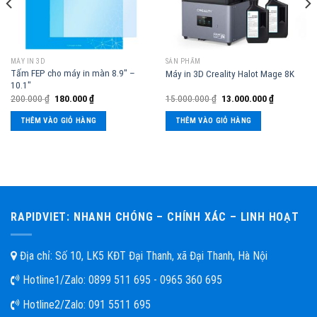
MÁY IN 3D
SẢN PHẨM
Tấm FEP cho máy in màn 8.9″ –
Máy in 3D Creality Halot Mage 8K
10.1″
200.000
₫
180.000
₫
15.000.000
₫
13.000.000
₫
THÊM VÀO GIỎ HÀNG
THÊM VÀO GIỎ HÀNG
RAPIDVIET: NHANH CHÓNG – CHÍNH XÁC – LINH HOẠT
Địa chỉ: Số 10, LK5 KĐT Đại Thanh, xã Đại Thanh, Hà Nội
Hotline1/Zalo:
0899 511 695 - 0965 360 695
Hotline2/Zalo:
091 5511 695