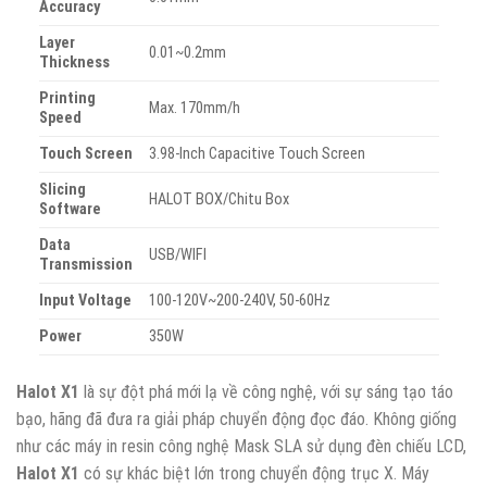
Accuracy
Layer
0.01~0.2mm
Thickness
Printing
Max. 170mm/h
Speed
Touch Screen
3.98-Inch Capacitive Touch Screen
Slicing
HALOT BOX/Chitu Box
Software
Data
USB/WIFI
Transmission
Input Voltage
100-120V~200-240V, 50-60Hz
Power
350W
Halot X1
là sự đột phá mới lạ về công nghệ, với sự sáng tạo táo
bạo, hãng đã đưa ra giải pháp chuyển động đọc đáo. Không giống
như các máy in resin công nghệ Mask SLA sử dụng đèn chiếu LCD,
Halot X1
có sự khác biệt lớn trong chuyển động trục X. Máy