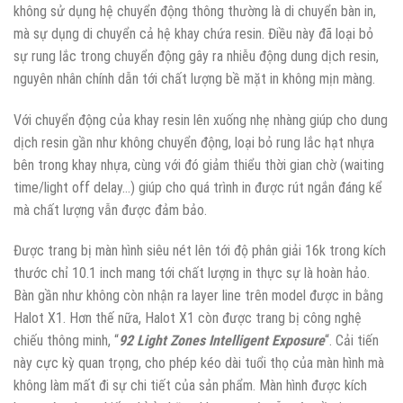
không sử dụng hệ chuyển động thông thường là di chuyển bàn in,
mà sự dụng di chuyển cả hệ khay chứa resin. Điều này đã loại bỏ
sự rung lắc trong chuyển động gây ra nhiễu động dung dịch resin,
nguyên nhân chính dẫn tới chất lượng bề mặt in không mịn màng.
Với chuyển động của khay resin lên xuống nhẹ nhàng giúp cho dung
dịch resin gần như không chuyển động, loại bỏ rung lắc hạt nhựa
bên trong khay nhựa, cùng với đó giảm thiểu thời gian chờ (waiting
time/light off delay…) giúp cho quá trình in được rút ngắn đáng kể
mà chất lượng vẫn được đảm bảo.
Được trang bị màn hình siêu nét lên tới độ phân giải 16k trong kích
thước chỉ 10.1 inch mang tới chất lượng in thực sự là hoàn hảo.
Bàn gần như không còn nhận ra layer line trên model được in bằng
Halot X1. Hơn thế nữa, Halot X1 còn được trang bị công nghệ
chiếu thông minh, “
92 Light Zones Intelligent Exposure
“. Cải tiến
này cực kỳ quan trọng, cho phép kéo dài tuổi thọ của màn hình mà
không làm mất đi sự chi tiết của sản phẩm. Màn hình được kích