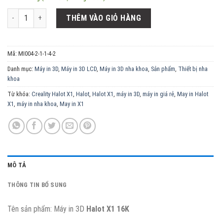
Máy in 3D Nha khoa PioCreat HALOT-X1 16K số lượng
THÊM VÀO GIỎ HÀNG
Mã:
MI004-2-1-1-4-2
Danh mục:
Máy in 3D
,
Máy in 3D LCD
,
Máy in 3D nha khoa
,
Sản phẩm
,
Thiết bị nha
khoa
Từ khóa:
Creality Halot X1
,
Halot
,
Halot X1
,
máy in 3D
,
máy in giá rẻ
,
May in Halot
X1
,
máy in nha khoa
,
May in X1
MÔ TẢ
THÔNG TIN BỔ SUNG
Tên sản phẩm: Máy in 3D
Halot X1 16K