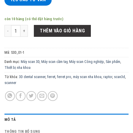
còn 10 hàng (có thể đặt hàng trước)
Máy Scan 3D CREALITY CR-Ferret Pro số lượng
THÊM VÀO GIỎ HÀNG
Mã:
S3D_01-1
Danh mục:
Máy scan 3D
,
Máy scan cầm tay
,
Máy scan Công nghiệp
,
Sản phẩm
,
Thiết bị nha khoa
Từ khóa:
3D dental scanner
,
ferret
,
ferret pro
,
máy scan nha khoa
,
raptor
,
scan3d
,
scanner
MÔ TẢ
THÔNG TIN BỔ SUNG