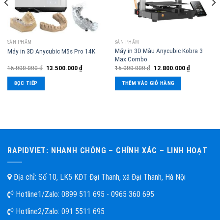
SẢN PHẨM
SẢN PHẨM
Máy in 3D Màu Anycubic Kobra 3
Máy in 3D Anycubic M5s Pro 14K
Max Combo
15.000.000
₫
13.500.000
₫
15.000.000
₫
12.800.000
₫
ĐỌC TIẾP
THÊM VÀO GIỎ HÀNG
RAPIDVIET: NHANH CHÓNG – CHÍNH XÁC – LINH HOẠT
Địa chỉ: Số 10, LK5 KĐT Đại Thanh, xã Đại Thanh, Hà Nội
Hotline1/Zalo:
0899 511 695 - 0965 360 695
Hotline2/Zalo:
091 5511 695