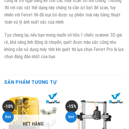
cũng là trở ngại đáng kể cho các máy scan 3D nói chung. Thường
thì với các vật thể dạng này chúng ta cần xịt bột để scan, tuy
nhiên với Ferret thì đã loại bỏ được sự phiền toái này bằng thuật
toán xử lý ảnh xuất sắc của mình.
Tựu chung lại, nếu bạn mong muốn sở hữu 1 chiếc scanner 3D giá
rẻ, khả năng linh động di chuyển, quét được màu sắc cũng như
không cần sử dụng máy tính khi quét thì lựa chọn Ferret Pro là lựa
chọn đúng đắn nhất của bạn.
SẢN PHẨM TƯƠNG TỰ
-10%
-15%
Hot
Hot
HẾT HÀNG