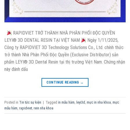
RAPIDVIET TRỞ THÀNH NHÀ PHÂN PHỐI ĐỘC QUYỀN
LEYI® 3D DENTAL RESIN TẠI VIỆT NAM
Ngày 1/11/2025,
Công ty RAPIDVIET 3D Technology Solutions Co., Ltd. chính thức
trở thành Nhà Phân Phối Độc Quyền (Exclusive Distributor) sản
phẩm LEYI® 3D Dental Resin tại thị trường Việt Nam. Chứng nhận
này đánh dấu
CONTINUE READING
→
Posted in
Tin tức sự kiện
|
Tagged
in mẫu hàm
,
leyi3d
,
mực in nha khoa
,
mực
mẫu hàm
,
rapidviet
,
rein nha khoa