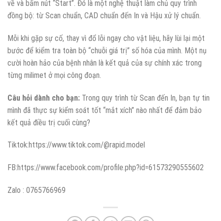
về và bấm nút “Start”. Đó là một nghệ thuật làm chủ quy trình
đồng bộ: từ Scan chuẩn, CAD chuẩn đến In và Hậu xử lý chuẩn.
Mỗi khi gặp sự cố, thay vì đổ lỗi ngay cho vật liệu, hãy lùi lại một
bước để kiểm tra toàn bộ “chuỗi giá trị” số hóa của mình. Một nụ
cười hoàn hảo của bệnh nhân là kết quả của sự chính xác trong
từng milimet ở mọi công đoạn.
Câu hỏi dành cho bạn:
Trong quy trình từ Scan đến In, bạn tự tin
mình đã thực sự kiểm soát tốt “mắt xích” nào nhất để đảm bảo
kết quả điều trị cuối cùng?
Tiktok:https://www.tiktok.com/@rapid.model
FB:https://www.facebook.com/profile.php?id=61573290555602
Zalo : 0765766969