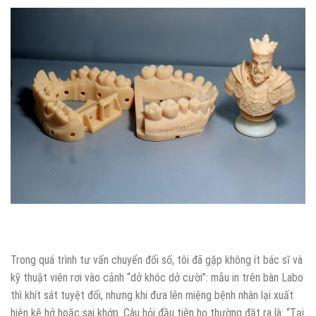
Trong quá trình tư vấn chuyển đổi số, tôi đã gặp không ít bác sĩ và
kỹ thuật viên rơi vào cảnh “dở khóc dở cười”: mẫu in trên bàn Labo
thì khít sát tuyệt đối, nhưng khi đưa lên miệng bệnh nhân lại xuất
hiện kẽ hở hoặc sai khớp. Câu hỏi đầu tiên họ thường đặt ra là: “Tại