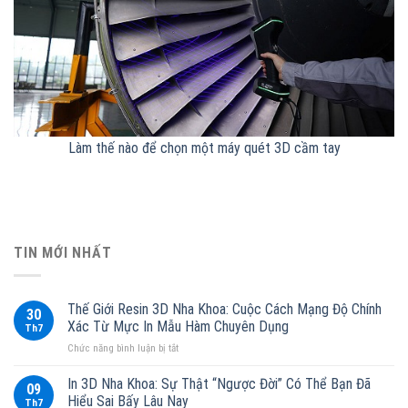
Làm thế nào để chọn một máy quét 3D cầm tay
TIN MỚI NHẤT
Thế Giới Resin 3D Nha Khoa: Cuộc Cách Mạng Độ Chính
30
Xác Từ Mực In Mẫu Hàm Chuyên Dụng
Th7
ở
Chức năng bình luận bị tắt
Thế
Giới
In 3D Nha Khoa: Sự Thật “Ngược Đời” Có Thể Bạn Đã
09
Resin
Hiểu Sai Bấy Lâu Nay
Th7