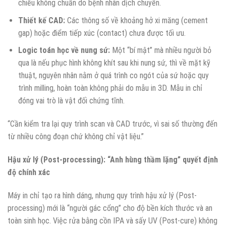
chiếu không chuẩn do bệnh nhân dịch chuyển.
Thiết kế CAD:
Các thông số về khoảng hở xi măng (cement
gap) hoặc điểm tiếp xúc (contact) chưa được tối ưu.
Logic toán học về nung sứ:
Một “bí mật” mà nhiều người bỏ
qua là nếu phục hình không khít sau khi nung sứ, thì về mặt kỹ
thuật, nguyên nhân nằm ở quá trình co ngót của sứ hoặc quy
trình milling, hoàn toàn không phải do mẫu in 3D. Mẫu in chỉ
đóng vai trò là vật đối chứng tĩnh.
“Cần kiểm tra lại quy trình scan và CAD trước, vì sai số thường đến
từ nhiều công đoạn chứ không chỉ vật liệu.”
Hậu xử lý (Post-processing): “Anh hùng thầm lặng” quyết định
độ chính xác
Máy in chỉ tạo ra hình dáng, nhưng quy trình hậu xử lý (Post-
processing) mới là “người gác cổng” cho độ bền kích thước và an
toàn sinh học. Việc rửa bằng cồn IPA và sấy UV (Post-cure) không