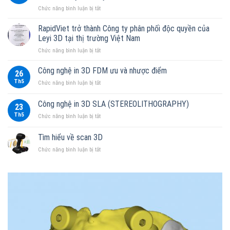
3D
ở
Chức năng bình luận bị tắt
Nha
In
Khoa:
3D
RapidViet trở thành Công ty phân phối độc quyền của
Cuộc
Nha
Cách
Leyi 3D tại thị trường Việt Nam
Khoa:
Mạng
ở
Chức năng bình luận bị tắt
Sự
Độ
RapidViet
Thật
Chính
trở
Công nghệ in 3D FDM ưu và nhược điểm
“Ngược
Xác
26
thành
Đời”
Từ
Th5
ở
Chức năng bình luận bị tắt
Công
Có
Mực
Công
ty
Thể
In
nghệ
Công nghệ in 3D SLA (STEREOLITHOGRAPHY)
phân
Bạn
23
Mẫu
in
phối
Đã
Hàm
Th5
ở
Chức năng bình luận bị tắt
3D
độc
Hiểu
Chuyên
Công
FDM
quyền
Sai
Dụng
nghệ
ưu
Tìm hiểu về scan 3D
của
Bấy
in
và
Leyi
Lâu
ở
Chức năng bình luận bị tắt
3D
nhược
3D
Nay
Tìm
SLA
điểm
tại
hiểu
(STEREOLITHOGRAPHY)
thị
về
trường
scan
Việt
3D
Nam