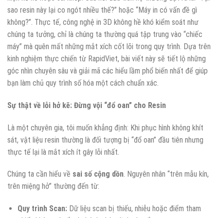
sao resin này lại co ngót nhiều thế?” hoặc “Máy in có vấn đề gì
không?”. Thực tế, công nghệ in 3D không hề khó kiểm soát như
chúng ta tưởng, chỉ là chúng ta thường quá tập trung vào “chiếc
máy” mà quên mất những mắt xích cốt lõi trong quy trình. Dựa trên
kinh nghiệm thực chiến từ RapidViet, bài viết này sẽ tiết lộ những
góc nhìn chuyên sâu và giải mã các hiểu lầm phổ biến nhất để giúp
bạn làm chủ quy trình số hóa một cách chuẩn xác.
Sự thật về lỗi hở kẽ: Đừng vội “đổ oan” cho Resin
Là một chuyên gia, tôi muốn khẳng định: Khi phục hình không khít
sát, vật liệu resin thường là đối tượng bị “đổ oan” đầu tiên nhưng
thực tế lại là mắt xích ít gây lỗi nhất.
Chúng ta cần hiểu về
sai số cộng dồn
. Nguyên nhân “trên mẫu kín,
trên miệng hở” thường đến từ:
Quy trình Scan:
Dữ liệu scan bị thiếu, nhiễu hoặc điểm tham