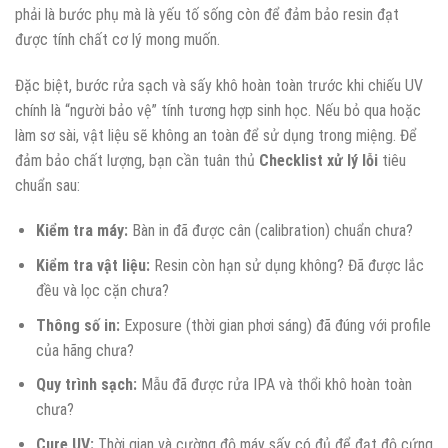
phải là bước phụ mà là yếu tố sống còn để đảm bảo resin đạt
được tính chất cơ lý mong muốn.
Đặc biệt, bước rửa sạch và sấy khô hoàn toàn trước khi chiếu UV
chính là “người bảo vệ” tính tương hợp sinh học. Nếu bỏ qua hoặc
làm sơ sài, vật liệu sẽ không an toàn để sử dụng trong miệng. Để
đảm bảo chất lượng, bạn cần tuân thủ
Checklist xử lý lỗi
tiêu
chuẩn sau:
Kiểm tra máy:
Bàn in đã được cân (calibration) chuẩn chưa?
Kiểm tra vật liệu:
Resin còn hạn sử dụng không? Đã được lắc
đều và lọc cặn chưa?
Thông số in:
Exposure (thời gian phơi sáng) đã đúng với profile
của hãng chưa?
Quy trình sạch:
Mẫu đã được rửa IPA và thổi khô hoàn toàn
chưa?
Cure UV:
Thời gian và cường độ máy sấy có đủ để đạt độ cứng