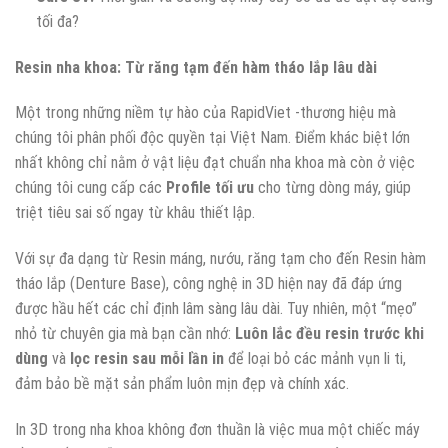
tối đa?
Resin nha khoa: Từ răng tạm đến hàm tháo lắp lâu dài
Một trong những niềm tự hào của RapidViet -thương hiệu mà
chúng tôi phân phối độc quyền tại Việt Nam. Điểm khác biệt lớn
nhất không chỉ nằm ở vật liệu đạt chuẩn nha khoa mà còn ở việc
chúng tôi cung cấp các
Profile tối ưu
cho từng dòng máy, giúp
triệt tiêu sai số ngay từ khâu thiết lập.
Với sự đa dạng từ Resin máng, nướu, răng tạm cho đến Resin hàm
tháo lắp (Denture Base), công nghệ in 3D hiện nay đã đáp ứng
được hầu hết các chỉ định lâm sàng lâu dài. Tuy nhiên, một “mẹo”
nhỏ từ chuyên gia mà bạn cần nhớ:
Luôn lắc đều resin trước khi
dùng
và
lọc resin sau mỗi lần in
để loại bỏ các mảnh vụn li ti,
đảm bảo bề mặt sản phẩm luôn mịn đẹp và chính xác.
In 3D trong nha khoa không đơn thuần là việc mua một chiếc máy