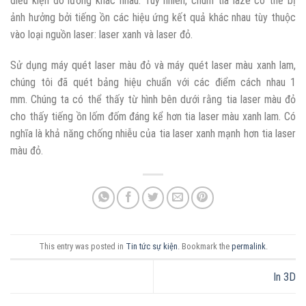
điều kiện đo lường khác nhau. Tuy nhiên, chùm tia laze có thể bị
ảnh hưởng bởi tiếng ồn các hiệu ứng kết quả khác nhau tùy thuộc
vào loại nguồn laser: laser xanh và laser đỏ.
Sử dụng máy quét laser màu đỏ và máy quét laser màu xanh lam,
chúng tôi đã quét bảng hiệu chuẩn với các điểm cách nhau 1
mm. Chúng ta có thể thấy từ hình bên dưới rằng tia laser màu đỏ
cho thấy tiếng ồn lốm đốm đáng kể hơn tia laser màu xanh lam. Có
nghĩa là khả năng chống nhiễu của tia laser xanh mạnh hơn tia laser
màu đỏ.
This entry was posted in
Tin tức sự kiện
. Bookmark the
permalink
.
In 3D