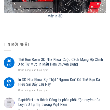
Máy in 3D
TIN MỚI NHẤT
Thế Giới Resin 3D Nha Khoa: Cuộc Cách Mạng Độ Chính
30
Xác Từ Mực In Mẫu Hàm Chuyên Dụng
Th7
ở
Chức năng bình luận bị tắt
Thế
Giới
In 3D Nha Khoa: Sự Thật “Ngược Đời” Có Thể Bạn Đã
09
Resin
Hiểu Sai Bấy Lâu Nay
Th7
3D
ở
Chức năng bình luận bị tắt
Nha
In
Khoa:
3D
RapidViet trở thành Công ty phân phối độc quyền của
Cuộc
Nha
Cách
Leyi 3D tại thị trường Việt Nam
Khoa:
Mạng